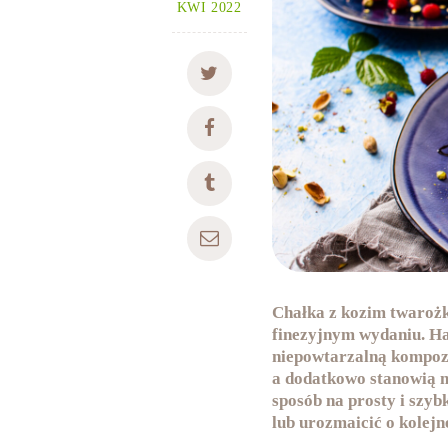
KWI 2022
Chałka z kozim twarożk
finezyjnym wydaniu. Ha
niepowtarzalną kompo
a dodatkowo stanowią m
sposób na prosty i szyb
lub urozmaicić o kolejn