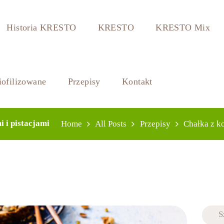
Historia KRESTO
KRESTO
KRESTO Mix
ofilizowane
Przepisy
Kontakt
 i pistacjami
Home
All Posts
Przepisy
Chałka z k
Szuka