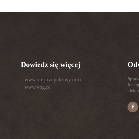
Dowiedz się więcej
Odw
Spraw
www.olej-rzepakowy.info
Insta
www.vog.pl
ciekaw