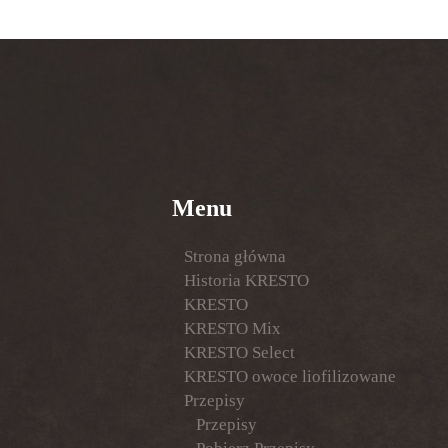
Menu
Strona główna
Historia KRESTO
KRESTO
KRESTO Mix
KRESTO Select
KRESTO owoce liofilizowane
Przepisy
Przepisy