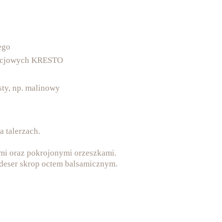
ego
tacjowych KRESTO
sty, np. malinowy
a talerzach.
mi oraz pokrojonymi orzeszkami.
deser skrop octem balsamicznym.