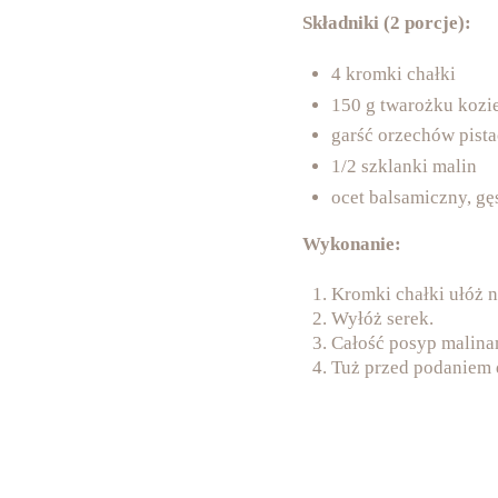
Składniki (2 porcje):
4 kromki chałki
150 g twarożku kozi
garść orzechów pis
1/2 szklanki malin
ocet balsamiczny, gę
Wykonanie:
Kromki chałki ułóż n
Wyłóż serek.
Całość posyp malina
Tuż przed podaniem 