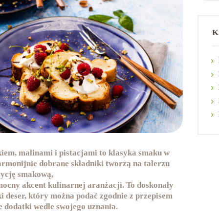
K
iem, malinami i pistacjami to klasyka smaku w
rmonijnie dobrane składniki tworzą na talerzu
zycję smakową,
ocny akcent kulinarnej aranżacji. To doskonały
ki deser, który można podać zgodnie z przepisem
e dodatki wedle swojego uznania.