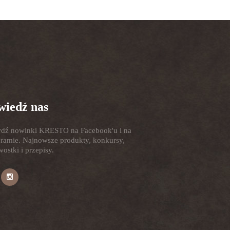
iedź nas
dź nowinki KRESTO na Facebook'u i na
gramie. Najnowsze produkty, konkursy,
ostki i przepisy.