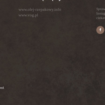
Spraw
www.olej-rzepakowy.info
Insta
www.vog.pl
ciekaw
ved.