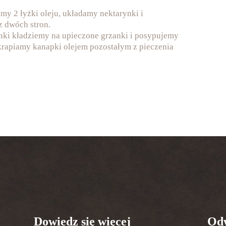
my 2 łyżki oleju, układamy nektarynki i
 dwóch stron.
ki kładziemy na upieczone grzanki i posypujemy
krapiamy kanapki olejem pozostałym z pieczenia
Dowiedz się więcej
Odw