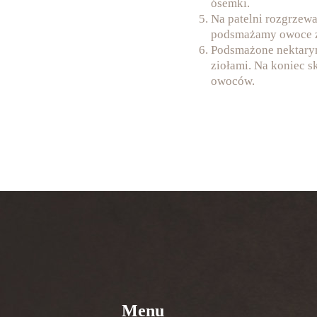
ósemki.
Na patelni rozgrzewa
podsmażamy owoce z
Podsmażone nektaryn
ziołami. Na koniec s
owoców.
Menu