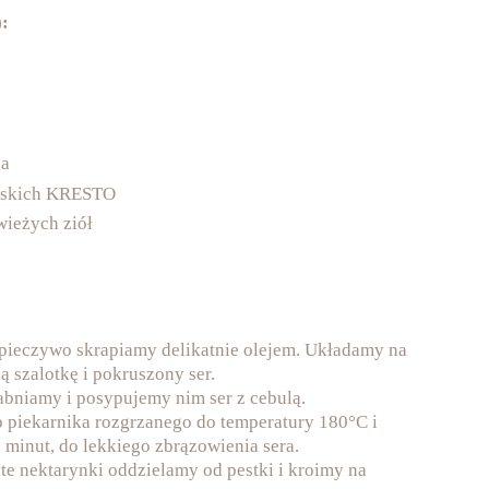
):
ka
ijskich KRESTO
wieżych ziół
pieczywo skrapiamy delikatnie olejem. Układamy na
 szalotkę i pokruszony ser.
abniamy i posypujemy nim ser z cebulą.
piekarnika rozgrzanego do temperatury 180°C i
minut, do lekkiego zbrązowienia sera.
e nektarynki oddzielamy od pestki i kroimy na