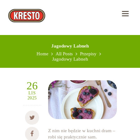
Jagodowy Labneh
Home
All Posts
Przepisy
Jagodowy Labneh
26
LIS
2025
Z nim nie będzie w kuchni dram –
robi się praktycznie sam.