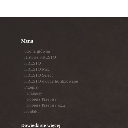
Menu
Strona główna
Historia KRESTO
KRESTO
KRESTO Mix
KRESTO Select
KRESTO owoce liofilizowane
Przepisy
Przepisy
Pobierz Przepisy
Pobierz Przepisy cz.2
Kontakt
Dowiedz się więcej