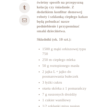
świetny sposób na przepyszną
kolację czy śniadanie. Z
dodatkiem konfitur domowej
roboty i szklanką ciepłego kakao
będą pobudzać nasze
podniebienie i przypominać
smaki dzieciństwa.
Składniki (ok. 10 szt.):
1500 g mąki orkiszowej typu
750
250 m ciepłego mleka
50 g roztopionego masła
2 jajka L + jajko do
posmarowania bułeczek
3 łyżki cukru
otarta skórka z 1 pomarańczy
7 g suszonych drożdży
1 cukier waniliowy
1/2 szklanki mixu nasion