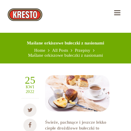
KRESTO SELECT
KRESTO OWOCE
LIOFILIZOWANE
PRZEPISY
Maślane orkiszowe bułeczki z nasionami
KONTAKT
Home
All Posts
Przepisy
Maślane orkiszowe bułeczki z nasionami
25
KWI
2022
Świeże, pachnące i jeszcze lekko
ciepłe drożdżowe bułeczki to