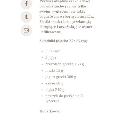
Pyszne i obłędnie czekoladowe
brownie zachwyca nie tylko
swoim wyglądem, ale także
bogactwem wybornych smaków.
Słodki smak ciasta przełamują
chrupiące i orzeźwiające owoce
liofilizowane.
Składniki (blacha 25×25 cm):
3 banany
2 jajka
czekolada gorzka 150 g
masło 15 g
jogurt grecki 300 g
kakao 50 g
mąka 240 g
proszek do pieczenia ½
łyżeczki
Dodatkowo: