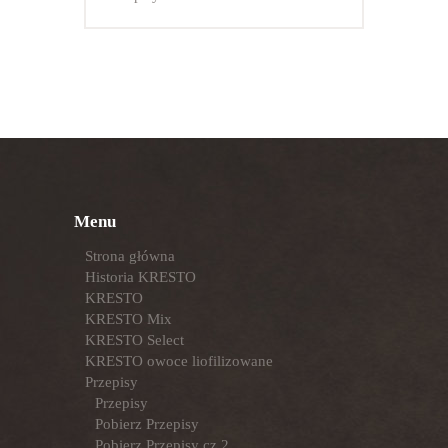
Menu
Strona główna
Historia KRESTO
KRESTO
KRESTO Mix
KRESTO Select
KRESTO owoce liofilizowane
Przepisy
Przepisy
Pobierz Przepisy
Pobierz Przepisy cz.2