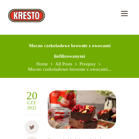
Mocno czekoladowe brownie z owocami
liofilizowanymi
Home
All Posts
Przepisy
Mocno czekoladowe brownie z owocami...
20
CZE
2022