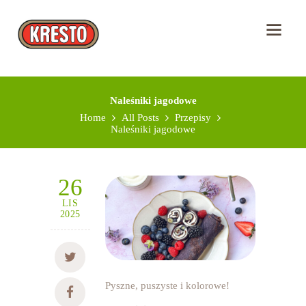
Naleśniki jagodowe
Home
All Posts
Przepisy
Naleśniki jagodowe
26
LIS
2025
Pyszne, puszyste i kolorowe!