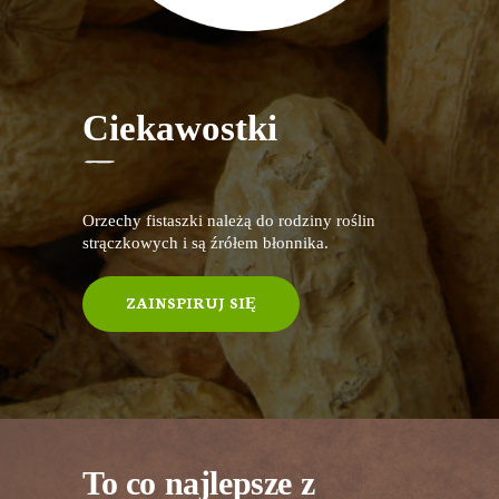
Ciekawostki
Orzechy fistaszki należą do rodziny roślin
strączkowych i są źrółem błonnika.
ZAINSPIRUJ SIĘ
To co najlepsze z