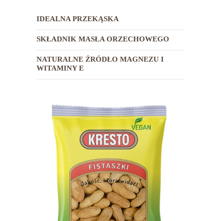
KRESTO
IDEALNA PRZEKĄSKA
KRESTO MIX
SKŁADNIK MASŁA ORZECHOWEGO
KRESTO SELECT
NATURALNE ŹRÓDŁO MAGNEZU I
KRESTO OWOCE
WITAMINY E
LIOFILIZOWANE
PRZEPISY
KONTAKT