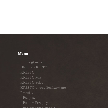
Menu
Strona główna
Historia KRESTO
KRESTO
KRESTO Mix
KRESTO Select
KRESTO owoce liofilizowane
Przepisy
Przepisy
Pobierz Przepisy
Pobierz Przepisy cz.2