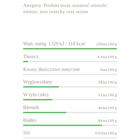
Alergeny: Produkt może zawierać orzeszki
ziemne, inne orzechy oraz sezam
Wart. energ. 1329 kJ / 318 kcal
100na 100 g
Tłuszcz
4.9na 100 g
Kwasy tłuszczowe nasycone
0na 100 g
Węglowodany
38na 100 g
W tym cukry
31na 100 g
Błonnik
46na 100 g
Białko
84na 100 g
Sól
0.02na 100 g