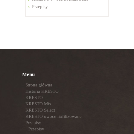
Przepisy
Menu
Strona główna
Historia KRESTO
KRESTO
KRESTO Mix
KRESTO Select
KRESTO owoce liofilizowane
Przepisy
Przepisy